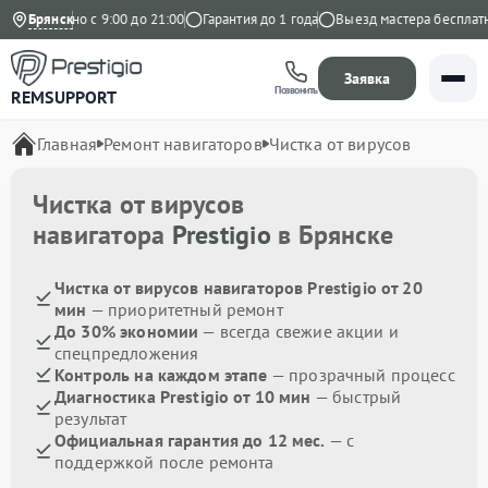
Ежедневно с 9:00 до 21:00
Брянск
Гарантия до 1 года
Выезд мастера бесплатно
Заявка
Позвонить
REMSUPPORT
Главная
Ремонт навигаторов
Чистка от вирусов
Чистка от вирусов
навигатора
Prestigio
в Брянске
Чистка от вирусов навигаторов Prestigio от 20
мин
— приоритетный ремонт
До 30% экономии
— всегда свежие акции и
спецпредложения
Контроль на каждом этапе
— прозрачный процесс
Диагностика Prestigio от 10 мин
— быстрый
результат
Официальная гарантия до 12 мес.
— с
поддержкой после ремонта