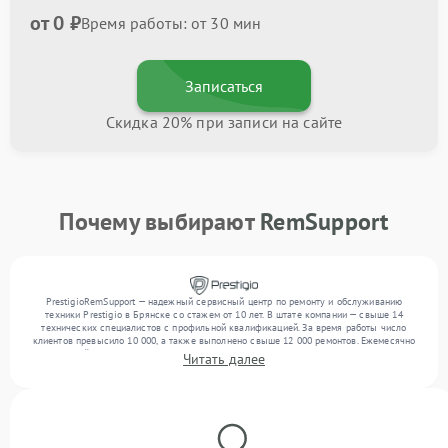
от 0 ₽
Время работы: от 30 мин
Записаться
Скидка 20% при записи на сайте
Почему выбирают
RemSupport
PrestigioRemSupport — надежный сервисный центр по ремонту и обслуживанию
техники Prestigio в Брянске со стажем от 10 лет. В штате компании — свыше 14
технических специалистов с профильной квалификацией. За время работы число
клиентов превысило 10 000, а также выполнено свыше 12 000 ремонтов. Ежемесячно
в сервисный центр поступает свыше 300 единиц техники, включая , , . Мы беремся за
Читать далее
задачи любой сложности и обеспечиваем надежный результат благодаря отлаженным
процессам ремонта.