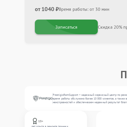
от 1040 ₽
Время работы: от 30 мин
Записаться
Скидка 20% пр
П
PrestigioRemSupport — надежный сервисный центр по ремо
время работы обслужено более 10 000 клиентов, а также 
неисправностей и обеспечиваем надежный результат благ
13+
лет опыта в ремонте техники