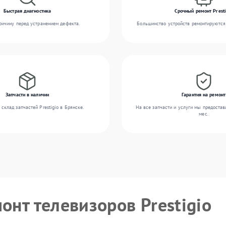
Быстрая диагностика
Срочный ремонт Presti
ичину перед устранением дефекта.
Большинство устройств ремонтируются 
Запчасти в наличии
Гарантия на ремонт
склад запчастей Prestigio в Брянске.
На все запчасти и услуги мы предостав
мес.
онт телевизоров Prestigio