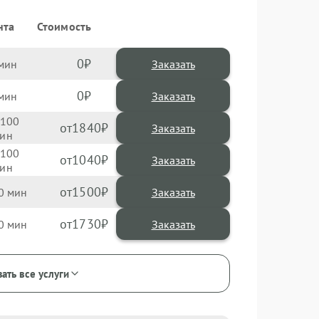
нта
Стоимость
0
Заказать
0
Заказать
100
1840
100
1040
1500
0
1730
0
ать все услуги