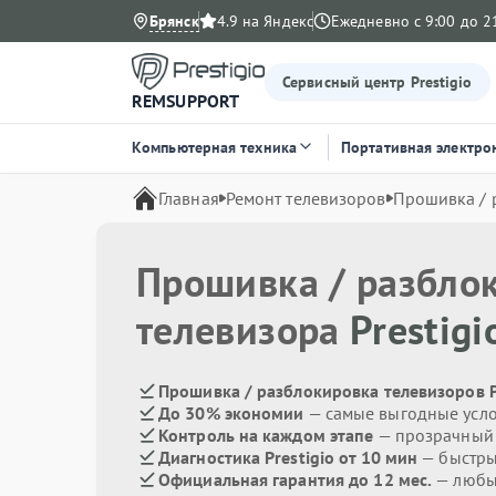
Брянск
4.9 на Яндекс
Ежедневно с 9:00 до 2
Сервисный центр Prestigio
REMSUPPORT
Компьютерная техника
Портативная электро
Главная
Ремонт телевизоров
Прошивка / 
Прошивка / разбло
телевизора
Prestigi
Прошивка / разблокировка телевизоров Pr
До 30% экономии
— самые выгодные усл
Контроль на каждом этапе
— прозрачный
Диагностика Prestigio от 10 мин
— быстры
Официальная гарантия до 12 мес.
— любые