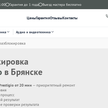
1:00
Гарантия до 1 года
Выезд мастера бесплатно
Цены
Гарантия
Отзывы
Контакты
ника
Аудио и видеотехника
разблокировка
кировка
o
в Брянске
estigio от 20 мин
— приоритетный ремонт
овия
 процесс
й результат
 проверки результата