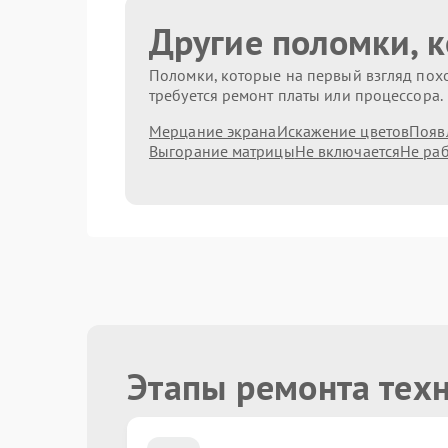
Другие поломки, 
Поломки, которые на первый взгляд похо
требуется ремонт платы или процессора.
Мерцание экрана
Искажение цветов
Появ
Выгорание матрицы
Не включается
Не раб
Этапы ремонта техн