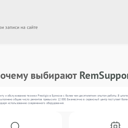
и записи на сайте
очему выбирают
RemSuppo
нту и обслуживанию техники Prestigio в Брянске с более чем десятилетним опытом работы. В штат
выполнено общее число ремонтов превысило 12 000. Ежемесячно в сервисный центр поступает более 
одаря использованию современного оборудования.