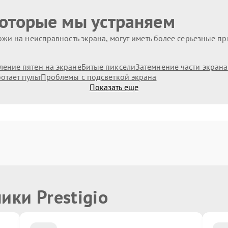
которые мы устраняем
жи на неисправность экрана, могут иметь более серьезные п
ление пятен на экране
Битые пиксели
Затемнение части экрана
отает пульт
Проблемы с подсветкой экрана
Показать еще
ики Prestigio